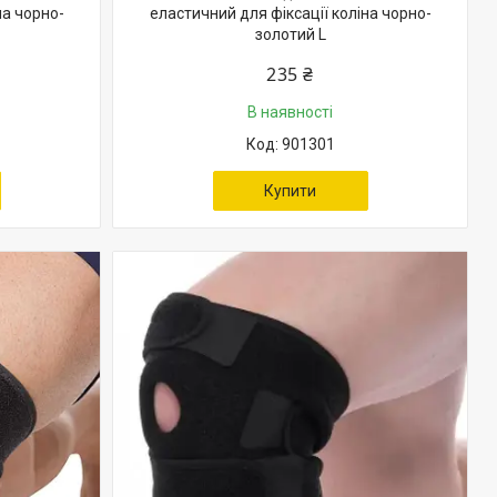
на чорно-
еластичний для фіксації коліна чорно-
золотий L
235 ₴
В наявності
901301
Купити