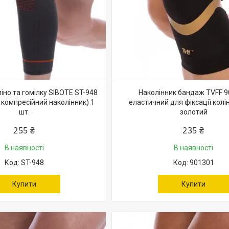
іно та гомілку SIBOTE ST-948
Наколінник бандаж TVFF 
компресійний наколінник) 1
еластичний для фіксації колі
шт.
золотий
255 ₴
235 ₴
В наявності
В наявності
ST-948
901301
Купити
Купити