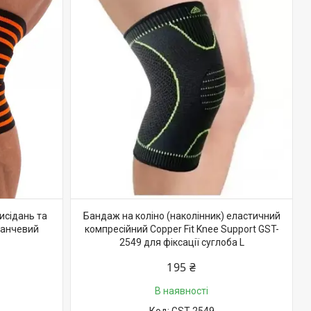
исідань та
Бандаж на коліно (наколінник) еластичний
аранчевий
компресійний Copper Fit Knee Support GST-
2549 для фіксації суглоба L
195 ₴
В наявності