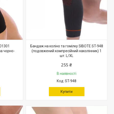
901301
Бандаж на коліно та гомілку SIBOTE ST-948
на чорно-
(подовжений компресійний наколінник) 1
шт. L/XL
255 ₴
В наявності
ST-948
Купити