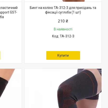
 еластичний
Бинт на коліно TA-312-3 для присідань та
upport GST-
фіксації суглоба (1 шт)
оба
210 ₴
В наявності
TA-312-3
Купити