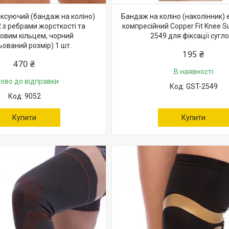
іксуючий (бандаж на коліно)
Бандаж на коліно (наколінник)
 з ребрами жорсткості та
компресійний Copper Fit Knee S
новим кільцем, чорний
2549 для фіксації сугл
ьований розмір) 1 шт.
195 ₴
470 ₴
В наявності
тово до відправки
GST-2549
9052
Купити
Купити