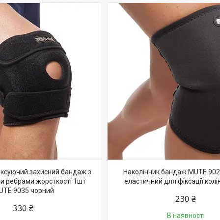
іксуючий захисний бандаж з
Наколінник бандаж MUTE 902
и ребрами жорсткості 1шт
еластичний для фіксації колін
UTE 9035 чорний
230 ₴
330 ₴
В наявності