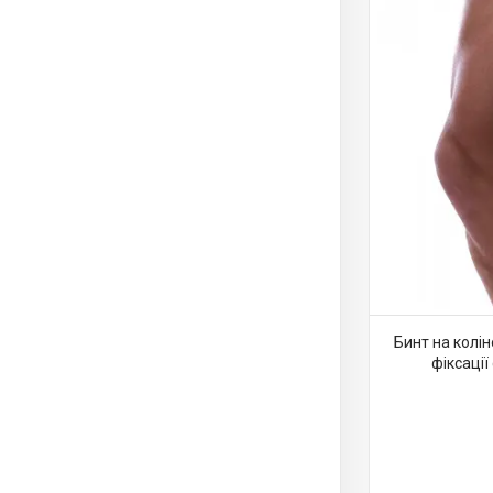
Бинт на колін
фіксації