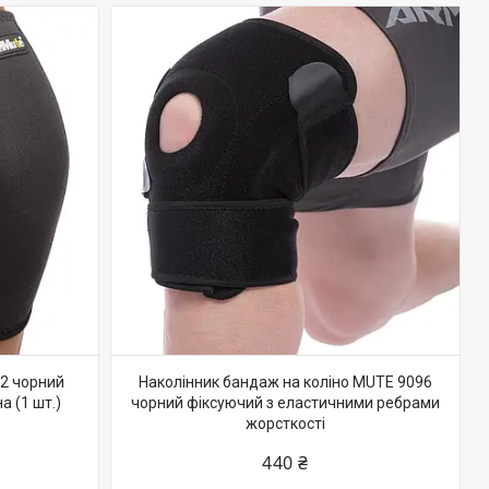
2 чорний
Наколінник бандаж на коліно MUTE 9096
а (1 шт.)
чорний фіксуючий з еластичними ребрами
жорсткості
440 ₴