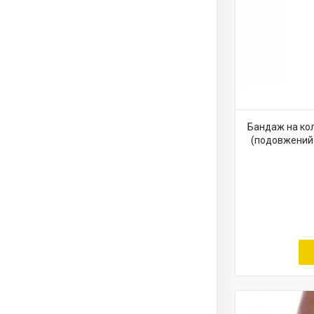
Бандаж на кол
(подовжений 