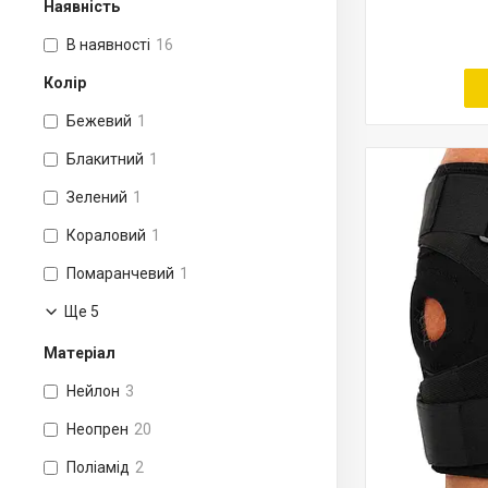
Наявність
В наявності
16
Колір
Бежевий
1
Блакитний
1
Зелений
1
Кораловий
1
Помаранчевий
1
Ще 5
Матеріал
Нейлон
3
Неопрен
20
Поліамід
2