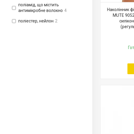
поліамід, що містить
Наколінник ф
антимікробне волокно
4
MUTE 9052
поліестер, нейлон
2
силіко
(регул
Го