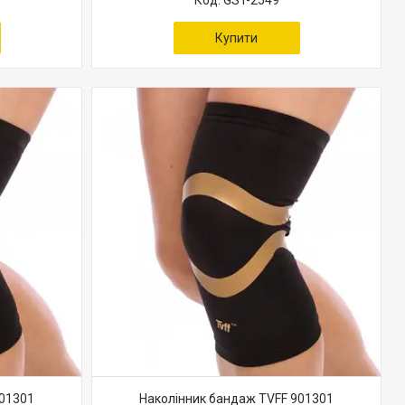
GST-2549
Купити
901301
Наколінник бандаж TVFF 901301