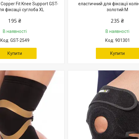
Copper Fit Knee Support GST-
еластичний для фіксації колі
ля фіксації суглоба XL
золотий M
195 ₴
235 ₴
В наявності
В наявності
GST-2549
901301
Купити
Купити