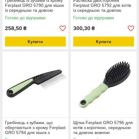
Гребінець із зубами із хрому
Расческа двостороння
Ferplast GRO 5790 для кішок
Ferplast GRO 5792 для котів
із середньою та довгою
із середньою та довгою
вовною
вовною
Готово до відправки
Готово до відправки
258,50
300,30
₴
₴
Купити
Купити
Гребінець з зубами, що
Щітка Ferplast GRO 5796 для
обертаються з хрому Ferplast
котів з короткою, середньою
GRO 5794 для кішок з
та довгою вовною
середньою і довгою вовною