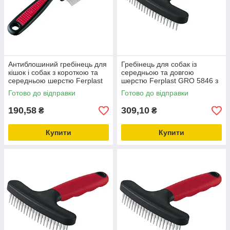
Антиблошиний гребінець для
Гребінець для собак із
кішок і собак з короткою та
середньою та довгою
середньою шерстю Ferplast
шерстю Ferplast GRO 5846 з
GRO 5838
короткими зубами для
Готово до відправки
Готово до відправки
колтунів
190,58
309,10
₴
₴
Купити
Купити