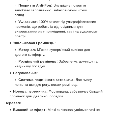
Покриття Anti-Fog:
Внутрішнє покриття
запобігає запотіванню, забезпечуючи чіткий
огляд.
УФ-захист:
100% захист від ультрафіолетових
променів, що робить їх відповідними для
використання як у приміщенні, так і на відкритому
повітрі.
Ущільнювач і ремінець:
Матеріал:
М'який суперм'який силікон для
довгого комфорту.
Роздільний ремінець:
Забезпечує зручнішу та
надійнішу посадку.
Регулювання:
Система подвійного затискача:
Дає змогу
легко та швидко регулювати ремінець.
Носова перемичка:
Формована, забезпечує більший
проміжок для ідеальної посадки.
Переваги
Високий комфорт:
М'які силіконові ущільнювачі не