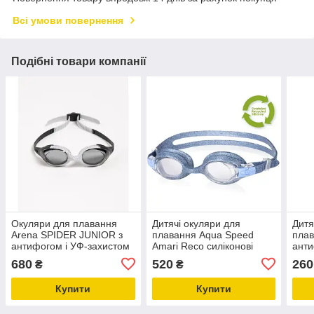
Всі умови повернення
Подібні товари компанії
Окуляри для плавання
Дитячі окуляри для
Дитя
Arena SPIDER JUNIOR з
плавання Aqua Speed
плав
антифогом і УФ-захистом
Amari Reco силіконові
анти
для басейну (вік 6-12
Антифог УФ-захист (вік 2-
(вік 
680
520
260
₴
₴
років) Оригінал
5 років)
Купити
Купити