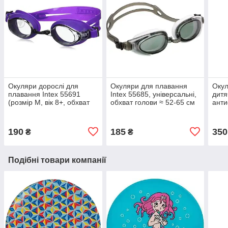
Окуляри дорослі для
Окуляри для плавання
Окул
плавання Intex 55691
Intex 55685, універсальні,
дитя
(розмір М, вік 8+, обхват
обхват голови ≈ 52-65 см
анти
голови ≈ 50-56 см)
190
185
350
₴
₴
Подібні товари компанії