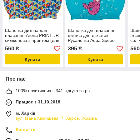
Шапочка дитяча для
Шапочка для плавання
Шапо
плавання Arena PRINT JR
дитяча для дівчаток
плав
силіконова з принтом (для
Русалочка Aqua Speed
силі
дітей 6-12 років)
KIDDIE Mermaid 1784
діте
560
395
560
₴
₴
силіконова блакитна (для
дітей 4-8 років)
Купити
Купити
Про нас
100% позитивних з 341 відгука за рік
Працює з 31.10.2018
м. Харків
вул. Івана Камишева, 7, Харків, Україна
Контакти