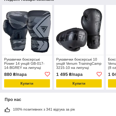
Рукавички боксерські
Рукавички боксерські 10
Бокс
Power 14 унцій GB-017-
унцій Venum TrainingCamp
Venu
14-BGREY на липучці
3215-10 на липучці
(8 o
матова шкіра
мато
880
1 495
1 0
₴/пара
₴/пара
Купити
Купити
Про нас
100% позитивних з 341 відгука за рік