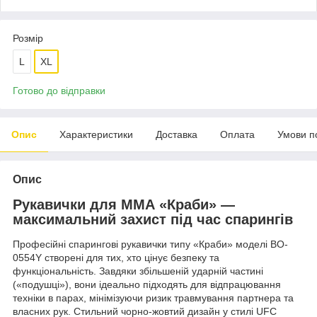
Розмір
L
XL
Готово до відправки
Опис
Характеристики
Доставка
Оплата
Умови п
Опис
Рукавички для ММА «Краби» —
максимальний захист під час спарингів
Професійні спарингові рукавички типу «Краби» моделі BO-
0554Y створені для тих, хто цінує безпеку та
функціональність. Завдяки збільшеній ударній частині
(«подушці»), вони ідеально підходять для відпрацювання
техніки в парах, мінімізуючи ризик травмування партнера та
власних рук. Стильний чорно-жовтий дизайн у стилі UFC