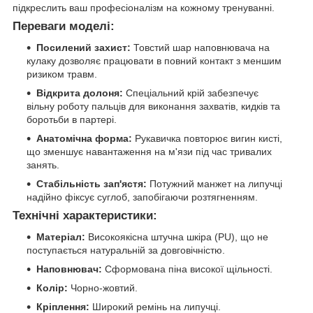
підкреслить ваш професіоналізм на кожному тренуванні.
Переваги моделі:
Посилений захист:
Товстий шар наповнювача на
кулаку дозволяє працювати в повний контакт з меншим
ризиком травм.
Відкрита долоня:
Спеціальний крій забезпечує
вільну роботу пальців для виконання захватів, кидків та
боротьби в партері.
Анатомічна форма:
Рукавичка повторює вигин кисті,
що зменшує навантаження на м'язи під час тривалих
занять.
Стабільність зап'ястя:
Потужний манжет на липучці
надійно фіксує суглоб, запобігаючи розтягненням.
Технічні характеристики:
Матеріал:
Високоякісна штучна шкіра (PU), що не
поступається натуральній за довговічністю.
Наповнювач:
Сформована піна високої щільності.
Колір:
Чорно-жовтий.
Кріплення:
Широкий ремінь на липучці.