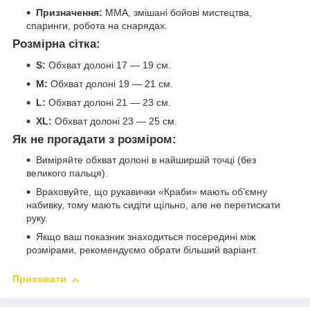
Призначення:
ММА, змішані бойові мистецтва,
спаринги, робота на снарядах.
Розмірна сітка:
S:
Обхват долоні 17 — 19 см.
M:
Обхват долоні 19 — 21 см.
L:
Обхват долоні 21 — 23 см.
XL:
Обхват долоні 23 — 25 см.
Як не прогадати з розміром:
Виміряйте обхват долоні в найширшій точці (без
великого пальця).
Враховуйте, що рукавички «Краби» мають об'ємну
набивку, тому мають сидіти щільно, але не перетискати
руку.
Якщо ваш показник знаходиться посередині між
розмірами, рекомендуємо обрати більший варіант.
Приховати