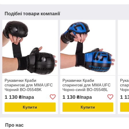
Подібні товари компанії
Рукавички Краби
Рукавички Краби
Рука
спарингові для MMA UFC
спарингові для MMA UFC
спар
Чорний BO-0554BK
Чорно-синій BO-0554BL
Чор
1 130
1 130
1 1
₴/пара
₴/пара
Купити
Купити
Про нас