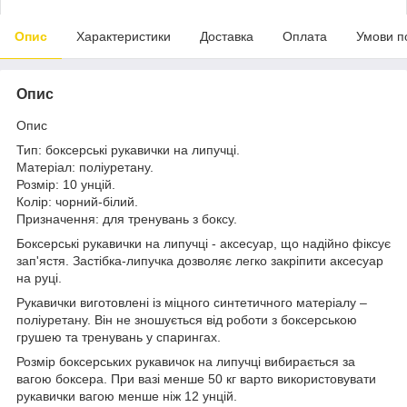
Опис
Характеристики
Доставка
Оплата
Умови п
Опис
Опис
Тип: боксерські рукавички на липучці.
Матеріал: поліуретану.
Розмір: 10 унцій.
Колір: чорний-білий.
Призначення: для тренувань з боксу.
Боксерські рукавички на липучці - аксесуар, що надійно фіксує
зап'ястя. Застібка-липучка дозволяє легко закріпити аксесуар
на руці.
Рукавички виготовлені із міцного синтетичного матеріалу –
поліуретану. Він не зношується від роботи з боксерською
грушею та тренувань у спарингах.
Розмір боксерських рукавичок на липучці вибирається за
вагою боксера. При вазі менше 50 кг варто використовувати
рукавички вагою менше ніж 12 унцій.