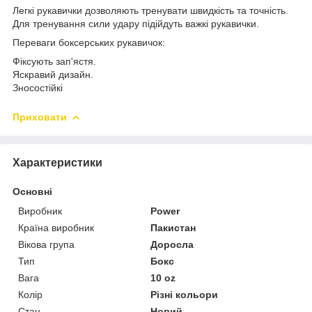
Легкі рукавички дозволяють тренувати швидкість та точність.
Для тренування сили удару підійдуть важкі рукавички.
Переваги боксерських рукавичок:
Фіксують зап'ястя.
Яскравий дизайн.
Зносостійкі
Приховати
Характеристики
Основні
Виробник
Power
Країна виробник
Пакистан
Вікова група
Доросла
Тип
Бокс
Вага
10 oz
Колір
Різні кольори
Стан
Новий