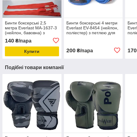
Бинти боксерські 2,5
Бинти боксерські 4 метри
Бинт
метра Everlast MA-1637-3
Everlast EV-8454 (нейлон,
Ever
(нейлон, бавовна) з
поліестер) з петлею для
полі
петлею для великого
великого пальця
вели
140
₴/пара
пальця
200
170
₴/пара
Купити
Подібні товари компанії