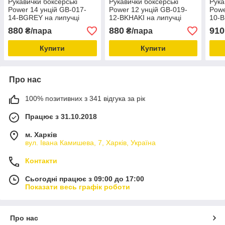
Рукавички боксерські
Рукавички боксерські
Рука
Power 14 унцій GB-017-
Power 12 унцій GB-019-
Powe
14-BGREY на липучці
12-BKHAKI на липучці
10-B
880
880
910
₴/пара
₴/пара
Купити
Купити
Про нас
100% позитивних з 341 відгука за рік
Працює з 31.10.2018
м. Харків
вул. Івана Камишева, 7, Харків, Україна
Контакти
Сьогодні працює з 09:00 до 17:00
Показати весь графік роботи
Про нас