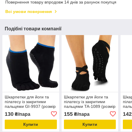
Повернення товару впродовж 14 днів за рахунок покупця
Всі умови повернення
Подібні товари компанії
Шкарпетки для йоги та
Шкарпетки для йоги та
Шкар
пілатесу із закритими
пілатесу із закритими
піла
пальцями GI-9937 (розмір
пальцями TA-1089 (розмір
паль
36-41)
36-41)
36-4
130
155
142
₴/пара
₴/пара
Купити
Купити