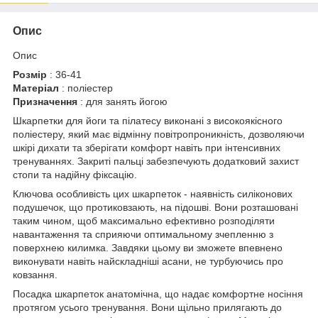
Опис
Опис
Розмір
: 36-41
Матеріал
: поліестер
Призначення
: для занять йогою
Шкарпетки для йоги та пілатесу виконані з високоякісного
поліестеру, який має відмінну повітропроникність, дозволяючи
шкірі дихати та зберігати комфорт навіть при інтенсивних
тренуваннях. Закриті пальці забезпечують додатковий захист
стопи та надійну фіксацію.
Ключова особливість цих шкарпеток - наявність силіконових
подушечок, що протиковзають, на підошві. Вони розташовані
таким чином, щоб максимально ефективно розподіляти
навантаження та сприяючи оптимальному зчепленню з
поверхнею килимка. Завдяки цьому ви зможете впевнено
виконувати навіть найскладніші асани, не турбуючись про
ковзання.
Посадка шкарпеток анатомічна, що надає комфортне носіння
протягом усього тренування. Вони щільно прилягають до