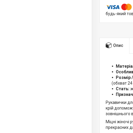
будь-який то
Опис
Матеріа
Особлив
Розмір
(обхват 24 
Стать:
ж
Признач
Рукавички для
крій допоможу
зовнішнього в
Міцні жіночі 
прекрасних да