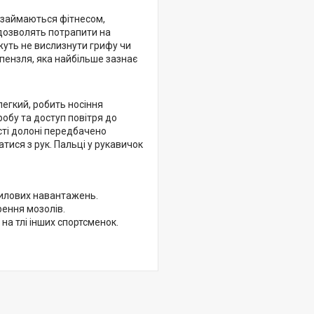
 займаються фітнесом,
 дозволять потрапити на
жуть не вислизнути грифу чи
пензля, яка найбільше зазнає
легкий, робить носіння
обу та доступ повітря до
асті долоні передбачено
тися з рук. Пальці у рукавичок
 силових навантажень.
рення мозолів.
на тлі інших спортсменок.