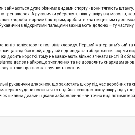
ми займаються дуже різними видами спорту - вони тягають штангу,
на тренажерах. А рукавички убережуть ніжну шкіру від мозолів, не
олоні хвороботворним бактеріям, зроблять хват міцнішим і допомо
. Рукавички з відкритими пальцями захищають долоню – ту частину 
.
онані з поліестеру та полівінілхлориду. Перший матеріал м'який та 
ахищає від бактерій, а другий відповідає за збереження форми вир
чки досить короткі, тому не заважають вільно згинати кисті. В обл
відповідає за найкраще зчеплення та не дозволить снарядам вирва
знову ж таки працює на зручність носіння.
льні рукавички для жінок, що захистять шкіру під час аеробних та
матеріал чудово носиться та надійно захищає ніжну шкіру від утво
чок цікавий дизайн і цікаве забарвлення - ви точно виділятиметеся 