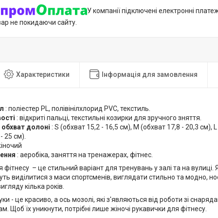
У компанії підключені електронні плате
вар не покидаючи сайту.
Характеристики
Інформація для замовлення
л
: поліестер PL, полівінілхлорид PVC, текстиль.
ості
: відкриті пальці, текстильні козирки для зручного зняття.
/ обхват долоні
: S (обхват 15,2 - 16,5 см), М (обхват 17,8 - 20,3 см), L
- 25 см).
іночий
ення
: аеробіка, заняття на тренажерах, фітнес.
 фітнесу – це стильний варіант для тренувань у залі та на вулиці. 
ть виділитися з маси спортсменів, виглядати стильно та модно, но
игляду кілька років.
руки - це красиво, а ось мозолі, які з'являються від роботи зі снаря
м. Щоб їх уникнути, потрібні лише жіночі рукавички для фітнесу.