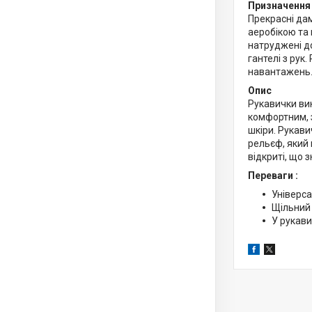
Призначення
Прекрасні да
аеробікою та 
натруджені д
гантелі з рук
навантажень
Опис
Рукавички вик
комфортним, з
шкіри. Рукави
рельєф, який 
відкриті, що 
Переваги
:
Універса
Щільний 
У рукави