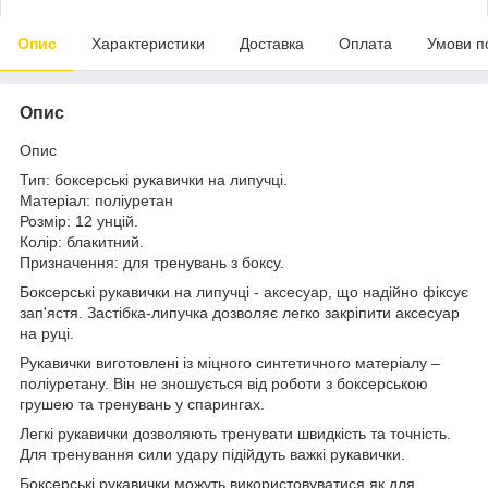
Опис
Характеристики
Доставка
Оплата
Умови п
Опис
Опис
Тип: боксерські рукавички на липучці.
Матеріал: поліуретан
Розмір: 12 унцій.
Колір: блакитний.
Призначення: для тренувань з боксу.
Боксерські рукавички на липучці - аксесуар, що надійно фіксує
зап'ястя. Застібка-липучка дозволяє легко закріпити аксесуар
на руці.
Рукавички виготовлені із міцного синтетичного матеріалу –
поліуретану. Він не зношується від роботи з боксерською
грушею та тренувань у спарингах.
Легкі рукавички дозволяють тренувати швидкість та точність.
Для тренування сили удару підійдуть важкі рукавички.
Боксерські рукавички можуть використовуватися як для