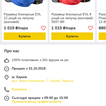
Рукавиці боксерські EVL
Рукавиці боксерські EVL 8
Рука
12 унцій на липучці
унцій на липучці (матовий)
Powe
(матовий)
3597-8R
12-B
1 015
1 015
880
₴/пара
₴/пара
Купити
Купити
Про нас
100% позитивних з 341 відгука за рік
Працює з 31.10.2018
м. Харків
вул. Івана Камишева, 7, Харків, Україна
Контакти
Сьогодні працює з 09:00 до 15:00
Показати весь графік роботи