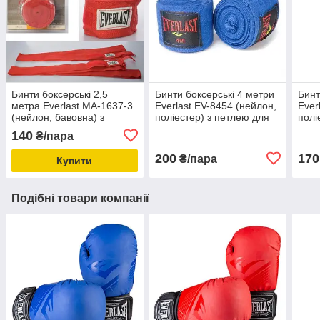
Бинти боксерські 2,5
Бинти боксерські 4 метри
Бинт
метра Everlast MA-1637-3
Everlast EV-8454 (нейлон,
Ever
(нейлон, бавовна) з
поліестер) з петлею для
полі
петлею для великого
великого пальця
вели
140
₴/пара
пальця
200
170
₴/пара
Купити
Подібні товари компанії