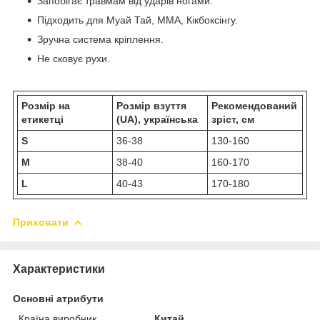
Запобігає травмам від ударів ногами.
Підходить для Муай Тай, ММА, Кікбоксінгу.
Зручна система кріплення.
Не сковує рухи.
Розмір на
Розмір взуття
Рекомендований
етикетці
(UA), українська
зріст, см
S
36-38
130-160
M
38-40
160-170
L
40-43
170-180
Приховати
Характеристики
Основні атрибути
Країна виробник
Китай