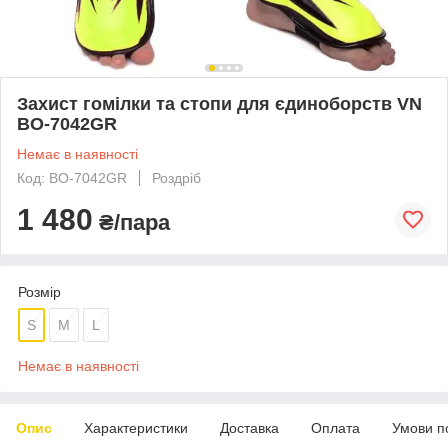
Захист гомілки та стопи для єдиноборств VN
BO-7042GR
Немає в наявності
Код: BO-7042GR
Роздріб
1 480
₴/пара
Розмір
S
M
L
Немає в наявності
Опис
Характеристики
Доставка
Оплата
Умови п