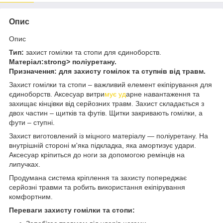
Опис
Опис
Тип:
захист гомілки та стопи для єдиноборств.
Матеріал:strong> поліуретану.
Призначення:
для захисту гомілок та ступнів від травм.
Захист гомілки та стопи – важливий елемент екіпірування для
єдиноборств. Аксесуар витри
мує уд
арне навантаження та
захищає кінцівки від серйозних травм. Захист складається з
двох частин – щитків та футів. Щитки закривають гомілки, а
фути – ступні.
Захист виготовлений із міцного матеріалу — поліуретану. На
внутрішній стороні м'яка підкладка, яка амортизує удари.
Аксесуар кріпиться до ноги за допомогою ремінців на
липучках.
Продумана система кріплення та захисту попереджає
серйозні травми та робить використання екіпірування
комфортним.
Переваги захисту гомілки та стопи: