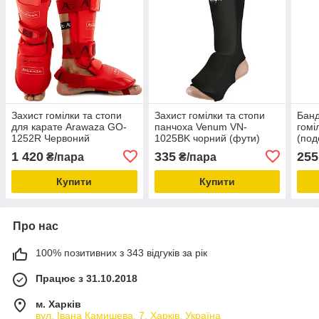
Захист гомілки та стопи
Захист гомілки та стопи
Банд
для карате Arawaza GO-
панчоха Venum VN-
гомі
1252R Червоний
1025BK чорний (фути)
(по
комп
1 420
335
255
₴/пара
₴/пара
1 шт
Купити
Купити
Про нас
100% позитивних з 343 відгуків за рік
Працює з 31.10.2018
м. Харків
вул. Івана Камишева, 7, Харків, Україна