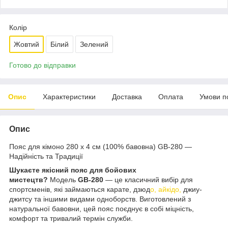
Колір
Жовтий
Білий
Зелений
Готово до відправки
Опис
Характеристики
Доставка
Оплата
Умови п
Опис
Пояс для кімоно 280 х 4 см (100% бавовна) GB-280 —
Надійність та Традиції
Шукаєте якісний пояс для бойових
мистецтв?
Модель
GB-280
— це класичний вибір для
спортсменів, які займаються карате, дзюд
о, айкідо,
джиу-
джитсу та іншими видами одноборств. Виготовлений з
натуральної бавовни, цей пояс поєднує в собі міцність,
комфорт та тривалий термін служби.