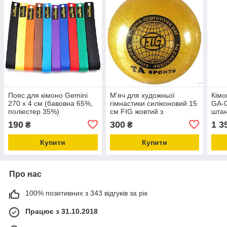
Пояс для кімоно Gemini
М'яч для художньої
Кімо
270 х 4 см (бавовна 65%,
гімнастики силіконовий 15
GA-0
поліестер 35%)
см FIG жовтий з
штан
блискітками (вага 280
190
300
1 3
₴
₴
грамів) TA Sports FG-12-
15-Y
Купити
Купити
Про нас
100% позитивних з 343 відгуків за рік
Працює з 31.10.2018