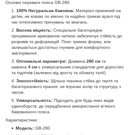
Основні переваги пояса GB-280:
100% Натуральна бавовна:
Матеріал приємний на
дотик, не ковзає по кімоно та надійно тримає вузол під
час інтенсивних тренувань чи змагань.
Висока міцність:
Спеціальне багаторядне
прошивання армованою ниткою забезпечує стійкість до
розривів та деформацій. Пояс тримає форму, але
залишається достатньо гнучким для комфортного
зав’язування.
Оптимальні параметри:
Довжина
280 см
та
ширина
4 см
є універсальним стандартом для дорослих
та підлітків (залежно від зросту та обхвату талії).
Зносостійкість:
Щільна тканина стійка до тертя та
багаторазового прання, не втрачає колір та структуру з
часом.
Універсальність:
Підходить для будь-яких видів
єдиноборств, де передбачено використання м'якого
бавовняного пояса.
Характеристики:
Модель:
GB-280