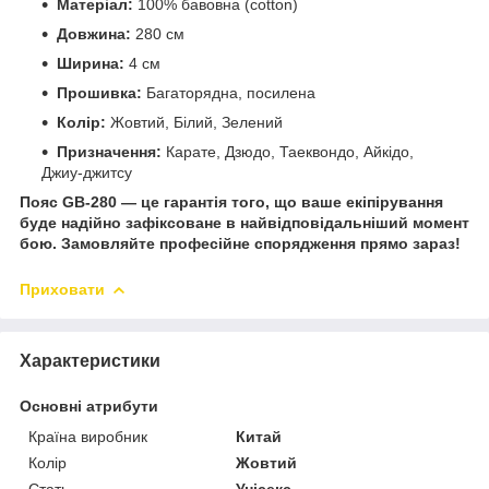
Матеріал:
100% бавовна (cotton)
Довжина:
280 см
Ширина:
4 см
Прошивка:
Багаторядна, посилена
Колір:
Жовтий, Білий, Зелений
Призначення:
Карате, Дзюдо, Таеквондо, Айкідо,
Джиу-джитсу
Пояс GB-280 — це гарантія того, що ваше екіпірування
буде надійно зафіксоване в найвідповідальніший момент
бою. Замовляйте професійне спорядження прямо зараз!
Приховати
Характеристики
Основні атрибути
Країна виробник
Китай
Колір
Жовтий
Стать
Унісекс