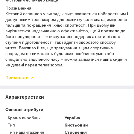
Призначення
Кістовий еспандер у вигляді кільця вважається найпростішим і
доступнішим тренажером для розвитку сили хвата, зміцнення
пальців та покращення їхньої спритності. При цьому він
вирізняється надзвичайною ефективністю, що й призвело до
його популярності – «тиснуть» еспандер як атлети різного
ступеня підготовленості, так і адепти здорового способу
життя. Важливо й те, що тренування з цим спортивним
снарядом не вимагають будь-яких особливих умов або
спеціально виділеного часу – можна займатися навіть сидячи
на дивані перед телевізором.
Приховати
Характеристики
Основні атрибути
Країна виробник
Україна
Тип
Кистьовий
Тип навантаження
Стиснення