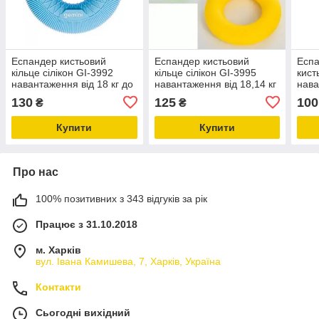
Еспандер кистьовий
Еспандер кистьовий
Еспа
кільце сілікон GI-3992
кільце сілікон GI-3995
кист
навантаження від 18 кг до
навантаження від 18,14 кг
нава
36 кг
до 31,75 кг
130
125
100
₴
₴
Купити
Купити
Про нас
100% позитивних з 343 відгуків за рік
Працює з 31.10.2018
м. Харків
вул. Івана Камишева, 7, Харків, Україна
Контакти
Сьогодні вихідний