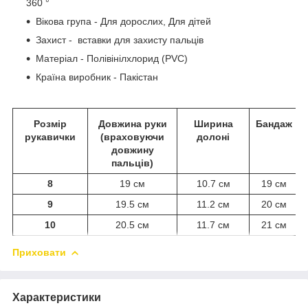
360 °
Вікова група - Для дорослих, Для дітей
Захист - вставки для захисту пальців
Матеріал - Полівінілхлорид (PVC)
Країна виробник - Пакістан
Розмір
Довжина руки
Ширина
Бандаж
рукавички
(враховуючи
долоні
довжину
пальців)
8
19 см
10.7 см
19 см
9
19.5 см
11.2 см
20 см
10
20.5 см
11.7 см
21 см
Приховати
Характеристики