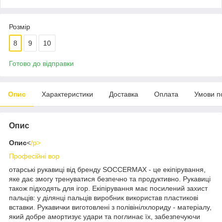
Розмір
8
9
10
Готово до відправки
Опис
Характеристики
Доставка
Оплата
Умови п
Опис
Опис
<
/p>
Професійні вор
отарські рукавиці від бренду SOCCERMAX - це екіпірування,
яке дає змогу тренуватися безпечно та продуктивно. Рукавиці
також підходять для ігор. Екіпірування має посилений захист
пальців: у ділянці пальців виробник використав пластикові
вставки. Рукавички виготовлені з полівінілхлориду - матеріалу,
який добре амортизує удари та поглинає їх, забезпечуючи