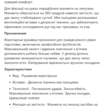
гравцеві комфорт.
Для фіксації на руках передбачені манжети на липучках.
Манжета обертається на 360 градусів навколо зап'ястя, що
дає змогу стабілізувати суглоб. Між пальцями розташовані
вентиляційні вставки з дихаючої тканини, що забезпечують
ефективне охолодження рук під час тренувань та ігор.
Призначення
Воротарські рукавиці призначені для гравців різного рівня
підготовки, включаючи професійних футболістів.
Максимальний захист і відмінне зчеплення з м'ячем
допомагають робити більше сейвів. У ділянці долонь
рукавички залишаються гнучкими, що дає змогу легко
захопити м'яч. Екіпірування вирізняється зручною посадкою.
Характеристики
Вид - Рукавички воротарські
Вставки - Дихаюча тканина між пальцями
Технології: Поглинання ударів, Зносостійкість ,
Максимальне зчеплення з м'ячем, Зручна посадка ,
Циркуляція повітря
Фіксація на зап'ястя - Манжета на липучці застібка на