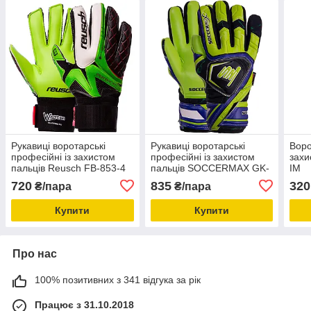
Рукавиці воротарські
Рукавиці воротарські
Воро
професійні із захистом
професійні із захистом
захи
пальців Reusch FB-853-4
пальців SOCCERMAX GK-
IM
014
720
835
320
₴/пара
₴/пара
Купити
Купити
Про нас
100% позитивних з 341 відгука за рік
Працює з 31.10.2018