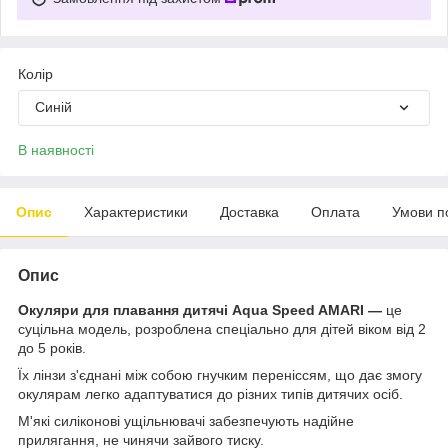
Колір
Синій
В наявності
Опис
Характеристики
Доставка
Оплата
Умови п
Опис
Окуляри для плавання дитячі Aqua Speed AMARI —
це
суцільна модель, розроблена спеціально для дітей віком від 2
до 5 років.
Їх лінзи з'єднані між собою гнучким переніссям, що дає змогу
окулярам легко адаптуватися до різних типів дитячих осіб.
М'які силіконові ущільнювачі забезпечують надійне
прилягання, не чинячи зайвого тиску.