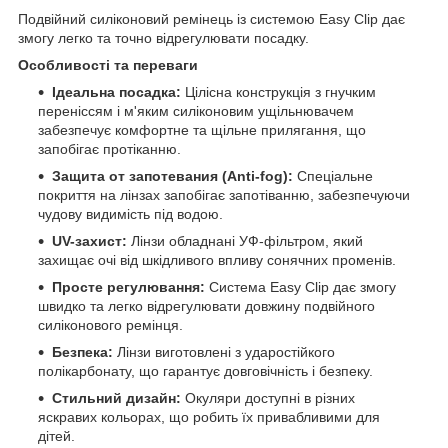
Подвійний силіконовий ремінець із системою Easy Clip дає
змогу легко та точно відрегулювати посадку.
Особливості та переваги
Ідеальна посадка:
Цілісна конструкція з гнучким
переніссям і м'яким силіконовим ущільнювачем
забезпечує комфортне та щільне прилягання, що
запобігає протіканню.
Защита от запотевания (Anti-fog):
Спеціальне
покриття на лінзах запобігає запотіванню, забезпечуючи
чудову видимість під водою.
UV-захист:
Лінзи обладнані УФ-фільтром, який
захищає очі від шкідливого впливу сонячних променів.
Просте регулювання:
Система Easy Clip дає змогу
швидко та легко відрегулювати довжину подвійного
силіконового ремінця.
Безпека:
Лінзи виготовлені з ударостійкого
полікарбонату, що гарантує довговічність і безпеку.
Стильний дизайн:
Окуляри доступні в різних
яскравих кольорах, що робить їх привабливими для
дітей.