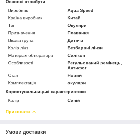
Основні атрибути
Виробник
Aqua Speed
Країна виробник
Китай
Тип
Окуляри
Призначення
Плавання
Вікова група
Дитяча
Колір лінз
Безбарвні лінзи
Матеріал обтюратора
Силікон
Особливості
Регульований ремінець,
Антифог
Стан
Новий
Комплектація
окуляри
Користувальницькі характеристики
Колір
Синій
Приховати
Умови доставки