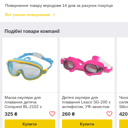
Повернення товару впродовж 14 днів за рахунок покупця
Всі умови повернення
Подібні товари компанії
Маска-окуляри для
Дитячі окуляри для
Чохо
плавання дитяча
плавання Leaco SG-200 з
силі
Conquest BL-2102 з
антифогом, УФ-захистом
Sili
берушами антифог (для
(вік 3-8 років)
(роз
325
260
420
₴
₴
дітей від 4 до 8 років)
Купити
Купити