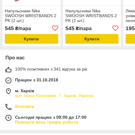
Напульсники Nike
Напульсники Nike
Лямк
SWOOSH WRISTBANDS 2
SWOOSH WRISTBANDS 2
унів
PK (2 шт.)
PK (2 шт.)
неоп
шт)
545
545
195
₴/пара
₴/пара
Купити
Купити
Про нас
100% позитивних з 341 відгука за рік
Працює з 31.10.2018
м. Харків
вул. Івана Камишева, 7, Харків, Україна
Контакти
Сьогодні працює з 09:00 до 17:00
Показати весь графік роботи