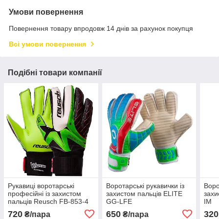
Умови повернення
Повернення товару впродовж 14 днів за рахунок покупця
Всі умови повернення
Подібні товари компанії
Рукавиці воротарські
Воротарські рукавички із
Воро
професійні із захистом
захистом пальців ELITE
захи
пальців Reusch FB-853-4
GG-LFE
IM
720
650
320
₴/пара
₴/пара