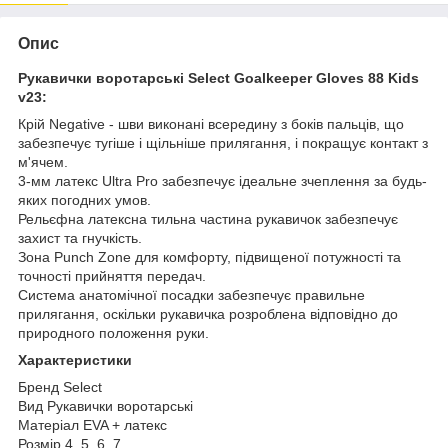
Опис
Рукавички воротарські Select Goalkeeper Gloves 88 Kids
v23:
Крій Negative - шви виконані всередину з боків пальців, що
забезпечує тугіше і щільніше прилягання, і покращує контакт з
м'ячем.
3-мм латекс Ultra Pro забезпечує ідеальне зчеплення за будь-
яких погодних умов.
Рельєфна латексна тильна частина рукавичок забезпечує
захист та гнучкість.
Зона Punch Zone для комфорту, підвищеної потужності та
точності прийняття передач.
Система анатомічної посадки забезпечує правильне
прилягання, оскільки рукавичка розроблена відповідно до
природного положення руки.
Характеристики
Бренд Select
Вид Рукавички воротарські
Матеріал EVA + латекс
Розмір 4, 5, 6, 7