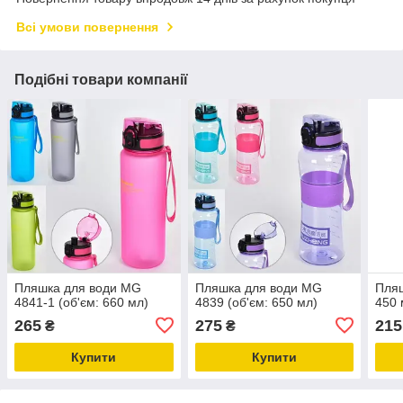
Всі умови повернення
Подібні товари компанії
Пляшка для води MG
Пляшка для води MG
Пляш
4841-1 (об'єм: 660 мл)
4839 (об'єм: 650 мл)
450 
265
275
215
₴
₴
Купити
Купити