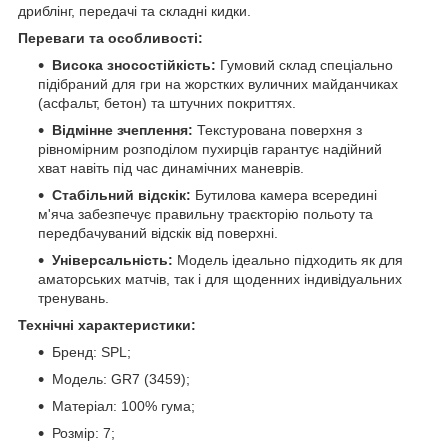
дриблінг, передачі та складні кидки.
Переваги та особливості:
Висока зносостійкість:
Гумовий склад спеціально
підібраний для гри на жорстких вуличних майданчиках
(асфальт, бетон) та штучних покриттях.
Відмінне зчеплення:
Текстурована поверхня з
рівномірним розподілом пухирців гарантує надійний
хват навіть під час динамічних маневрів.
Стабільний відскік:
Бутилова камера всередині
м'яча забезпечує правильну траєкторію польоту та
передбачуваний відскік від поверхні.
Універсальність:
Модель ідеально підходить як для
аматорських матчів, так і для щоденних індивідуальних
тренувань.
Технічні характеристики:
Бренд: SPL;
Модель: GR7 (3459);
Матеріал: 100% гума;
Розмір: 7;