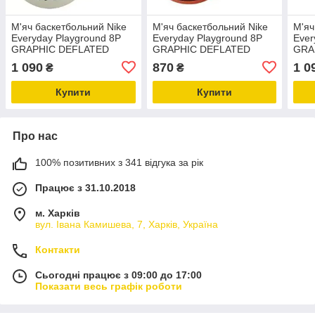
М'яч баскетбольний Nike
М'яч баскетбольний Nike
М'яч
Everyday Playground 8P
Everyday Playground 8P
Ever
GRAPHIC DEFLATED
GRAPHIC DEFLATED
GRA
розміри 5,6,7 гумовий
розміри 5,6,7 гумовий
розм
1 090
870
1 0
₴
₴
(для гри на вулиці)
(для гри на вулиці)
гри 
Купити
Купити
Про нас
100% позитивних з 341 відгука за рік
Працює з 31.10.2018
м. Харків
вул. Івана Камишева, 7, Харків, Україна
Контакти
Сьогодні працює з 09:00 до 17:00
Показати весь графік роботи