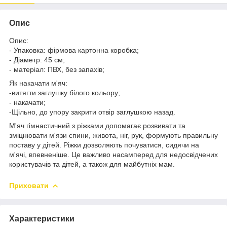
Опис
Опис:
- Упаковка: фірмова картонна коробка;
- Діаметр: 45 см;
- матеріал: ПВХ, без запахів;
Як накачати м'яч:
-витягти заглушку білого кольору;
- накачати;
-Щільно, до упору закрити отвір заглушкою назад.
М'яч гімнастичний з ріжками допомагає розвивати та
зміцнювати м'язи спини, живота, ніг, рук, формують правильну
поставу у дітей. Ріжки дозволяють почуватися, сидячи на
м'ячі, впевненіше. Це важливо насамперед для недосвідчених
користувачів та дітей, а також для майбутніх мам.
Приховати
Характеристики