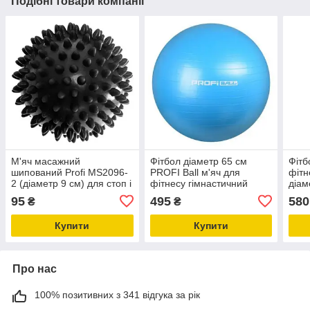
Подібні товари компанії
М'яч масажний
Фітбол діаметр 65 см
Фітб
шипований Profi MS2096-
PROFI Ball м'яч для
фітн
2 (діаметр 9 см) для стоп і
фітнесу гімнастичний
діам
тіла пластиковий твердий
фітбол
95
495
580
₴
₴
Купити
Купити
Про нас
100% позитивних з 341 відгука за рік