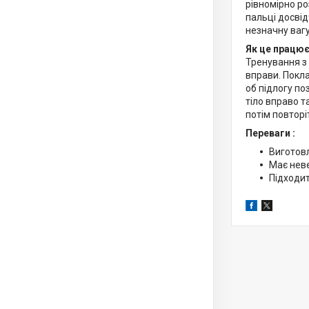
рівномірно р
пальці досвід
незначну вагу
Як це працю
Тренування з 
вправи. Покла
об підлогу по
тіло вправо т
потім повторі
Переваги :
Виготовл
Має неве
Підходит