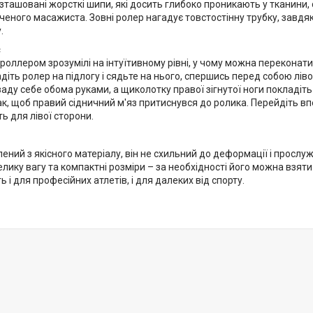
озташовані жорсткі шипи, які досить глибоко проникають у тканини
ченого масажиста. Зовні ролер нагадує товстостінну трубку, завдяк
.
є
роллером зрозумілі на інтуїтивному рівні, у чому можна переконати
діть ролер на підлогу і сядьте на нього, спершись перед собою ліво
заду себе обома руками, а щиколотку правої зігнутої ноги покладіть 
ак, щоб правий сідничний м'яз притиснувся до ролика. Перейдіть вп
ть для лівої сторони.
ений з якісного матеріалу, він не схильний до деформації і прослуж
лику вагу та компактні розміри – за необхідності його можна взяти 
ь і для професійних атлетів, і для далеких від спорту.