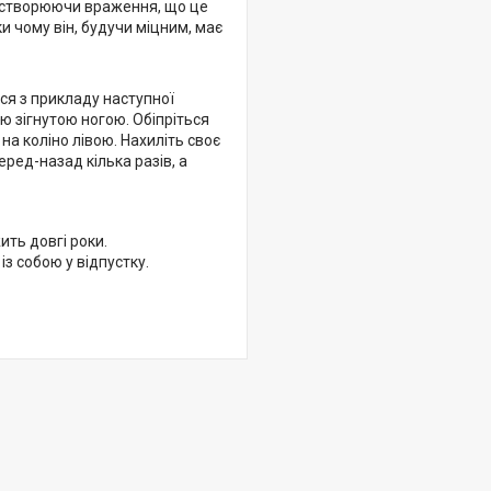
, створюючи враження, що це
и чому він, будучи міцним, має
ся з прикладу наступної
ю зігнутою ногою. Обіпріться
на коліно лівою. Нахиліть своє
еред-назад кілька разів, а
ить довгі роки.
із собою у відпустку.