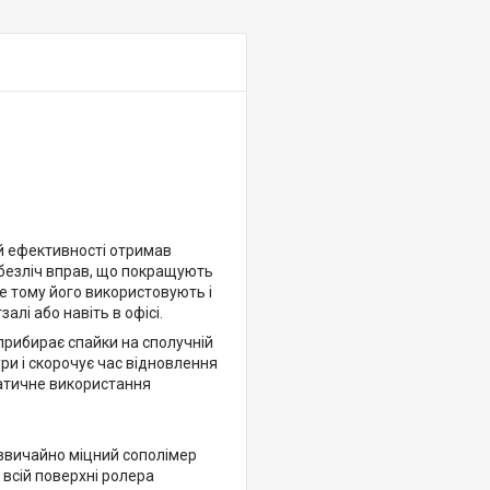
їй ефективності отримав
и безліч вправ, що покращують
ме тому його використовують і
алі або навіть в офісі.
прибирає спайки на сполучній
ури і скорочує час відновлення
матичне використання
дзвичайно міцний сополімер
 всій поверхні ролера