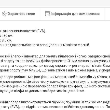
Характеристики
Інформація для замовлення
 : этиленвинилацетат (EVA).
: 30 см.
 8,5 см.
ння : для поглибленого опрацювання м'язів та фасцій.
ростий і легкий інвентар для занять пілатесом і йогою, завдяки сво
іті спорту та професійних фізіотерапевтів. З ним можна виконуват
вновагу та координацію, при цьому сприяючи регенерації м'язів. Са
терани спорту, тим більше, що займатися з ним можна вдома, у спортз
ролера роблять міофасціальний масаж, який знімає біль у м'язах, 
имулює кровотік. Це своє чергу зменшує напруга і скутість мускулат
жінок неоціненною перевагою ролера буде той факт, що його систе
куляцію лімфи та допомагає боротися із целюлітом.
ення ролера використовується гнучкий, пружний і в той же час на
етату (EVA), що відрізняється високою стійкістю до зношування. По