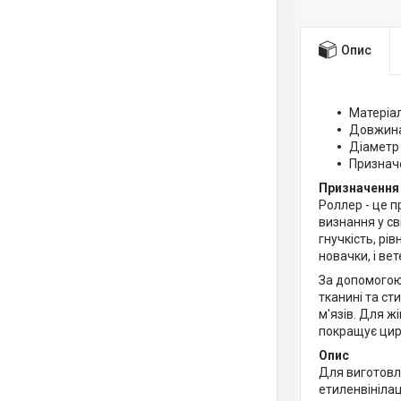
Опис
Матеріал
Довжина 
Діаметр :
Призначе
Призначення
Роллер - це п
визнання у св
гнучкість, рі
новачки, і ве
За допомогою 
тканині та ст
м'язів. Для 
покращує цир
Опис
Для виготовл
етиленвінілац