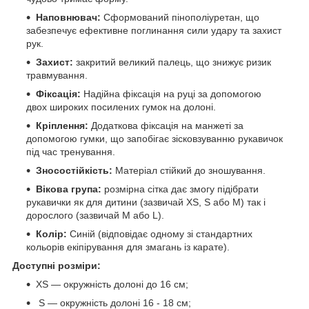
Наповнювач:
Сформований пінополіуретан, що
забезпечує ефективне поглинання сили удару та захист
рук.
Захист:
закритий великий палець, що знижує ризик
травмування.
Фіксація:
Надійна фіксація на руці за допомогою
двох широких посилених гумок на долоні.
Кріплення:
Додаткова фіксація на манжеті за
допомогою гумки, що запобігає зісковзуванню рукавичок
під час тренування.
Зносостійкість:
Матеріал стійкий до зношування.
Вікова група:
розмірна сітка дає змогу підібрати
рукавички як для дитини (зазвичай XS, S або М) так і
дорослого (зазвичай M або L).
Колір:
Синій (відповідає одному зі стандартних
кольорів екіпірування для змагань із карате).
Доступні розміри:
XS — окружність долоні до 16 см;
S — окружність долоні 16 - 18 см;