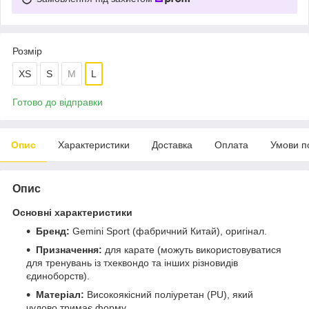
Розмір
XS
S
M
L
Готово до відправки
Опис
Характеристики
Доставка
Оплата
Умови п
Опис
Основні характеристики
Бренд:
Gemini Sport (фабричний Китай), оригінал.
Призначення:
для карате (можуть використовуватися
для тренувань із тхеквондо та інших різновидів
єдиноборств).
Матеріал:
Високоякісний поліуретан (PU), який
чудово тримає форму.