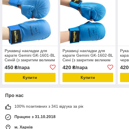
Рукавиці накладки для
Рукавиці накладки для
Рука
карате Gemini GK-1601-BL
карате Gemini GK-1602-BL
кара
Синій (з закритим великим
Сині (з закритим великим
черв
пальцем)
пальцем)
вели
450
420
420
₴/пара
₴/пара
Купити
Купити
Про нас
100% позитивних з 341 відгука за рік
Працює з 31.10.2018
м. Харків