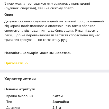
З нею можна тренуватися як у закритому приміщенні
(будинок, спортзал), так і на свіжому повітрі.
Опис
Джгутом скакалки служить міцний металевий трос, захищений
від корозії поліетиленовою оплеткою, яка також оберігає
спортсмена від подряпин та дрібних садна. Рукояті досить
легкі, щоб не перевантажувати зап'ястя спортсмена під час
тривалих тренувань, не ковзають у руці.
.
Наявність кольорів може змінюватись.
Приховати
Характеристики
Основні атрибути
Країна виробник
Китай
Тип
Звичайна
Довжина
2.8 м