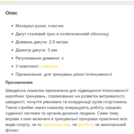
Опис
Матеріал ручок: пластик .
Джгут сталевий трос в поліетиленовій оболонці;
Довжина джгута: 2,8 метри.
Діаметр джгута: 3 мм.
Регулювання довжини: є
У комплекті:
скакалка
Призначення: для тренувань різної інтенсивності.
Призначення
Швидкісна скакалка призначена для підвищення інтенсивності
аеробних тренувань, спрямованих на розвиток витривалості,
швидкості, почуття рівноваги та координації рухів спортсмена.
Також стрибки через скакалку покращують роботу серцево-
судинної системи та органів дихання людини. Саме тому
вправи з нею включені в тренувальні програми практично всіх
видів спорту, чи то
єдиноборства
, чи
футбол
, чи аматорський
фітнес.