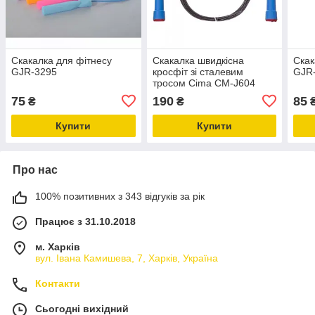
Скакалка для фітнесу
Скакалка швидкісна
Скак
GJR-3295
кросфіт зі сталевим
GJR
тросом Cima CM-J604
75
190
85
₴
₴
Купити
Купити
Про нас
100% позитивних з 343 відгуків за рік
Працює з 31.10.2018
м. Харків
вул. Івана Камишева, 7, Харків, Україна
Контакти
Сьогодні вихідний