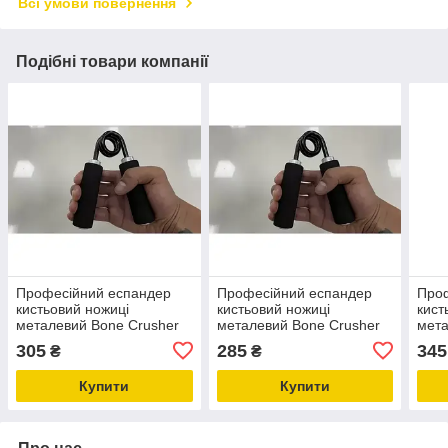
Всі умови повернення
Подібні товари компанії
Професійний еспандер
Професійний еспандер
Про
кистьовий ножиці
кистьовий ножиці
кист
металевий Bone Crusher
металевий Bone Crusher
мета
Gemini GI-4125-150LB (68
Gemini GI-4125-100LB (45
Gemi
305
285
345
₴
₴
кг) + м'які накладки
кг) + м'які накладки
(136
Купити
Купити