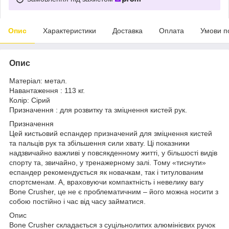
Опис
Характеристики
Доставка
Оплата
Умови п
Опис
Матеріал: метал.
Навантаження : 113 кг.
Колір: Сірий
Призначення : для розвитку та зміцнення кистей рук.
Призначення
Цей кистьовий еспандер призначений для зміцнення кистей
та пальців рук та збільшення сили хвату. Ці показники
надзвичайно важливі у повсякденному житті, у більшості видів
спорту та, звичайно, у тренажерному залі. Тому «тиснути»
еспандер рекомендується як новачкам, так і титулованим
спортсменам. А, враховуючи компактність і невелику вагу
Bone Crusher, це не є проблематичним – його можна носити з
собою постійно і час від часу займатися.
Опис
Bone Crusher складається з суцільнолитих алюмінієвих ручок