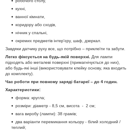
робочого столу,
кухні,
ванної кімнати,
коридору або сходів,
нічник у спальні,
окремих предметів інтер'єру, шаф, дзеркал.
Завдяки датчику руху все, що потрібно – приклеїти та забути.
Легко фіксується на будь-якій поверхні.
Для лампи
підходять або металеві поверхні (примагнічується до них),
або будь-які інші (використовувати клейку основу, яка входить
до комплекту).
Час роботи при повному заряді батареї – до 4 годин.
Характеристики:
форма: кругла;
розміри: діаметр - 8,5 см, висота - 2 см;
вага виробу (лампи): 38 грамів;
два варіанти перемикання кольору - білий холодний /
теплий;