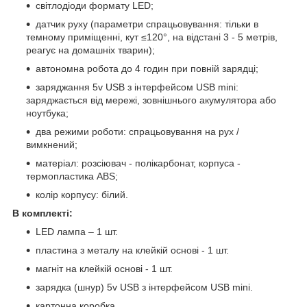
світлодіоди формату LED;
датчик руху (параметри спрацьовування: тільки в
темному приміщенні, кут ≤120°, на відстані 3 - 5 метрів,
реагує на домашніх тварин);
автономна робота до 4 годин при повній зарядці;
заряджання 5v USB з інтерфейсом USB mini:
заряджається від мережі, зовнішнього акумулятора або
ноутбука;
два режими роботи: спрацьовування на рух /
вимкнений;
матеріал: розсіювач - полікарбонат, корпуса -
термопластика ABS;
колір корпусу: білий.
В комплекті:
LED лампа – 1 шт.
пластина з металу на клейкій основі - 1 шт.
магніт на клейкій основі - 1 шт.
зарядка (шнур) 5v USB з інтерфейсом USB mini.
картонна коробка.