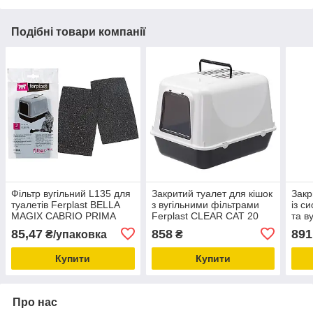
Подібні товари компанії
Фільтр вугільний L135 для
Закритий туалет для кішок
Закр
туалетів Ferplast BELLA
з вугільними фільтрами
із с
MAGIX CABRIO PRIMA
Ferplast CLEAR CAT 20
та в
MIKA
розмір 52.5 х 39.5 х 38 см
Ferp
85,47
858
891
₴/упаковка
₴
Купити
Купити
Про нас