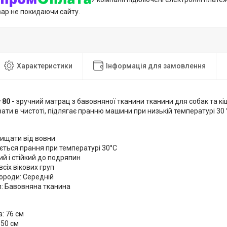
вар не покидаючи сайту.
Характеристики
Інформація для замовлення
 80 -
зручний матрац з бавовняної тканини тканини для собак та кі
ати в чистоті, підлягає пранню машини при низькій температурі 30 
:
чищати від вовни
ться прання при температурі 30°С
й і стійкий до подряпин
всіх вікових груп
ороди: Середній
л: Бавовняна тканина
: 76 см
 50 см