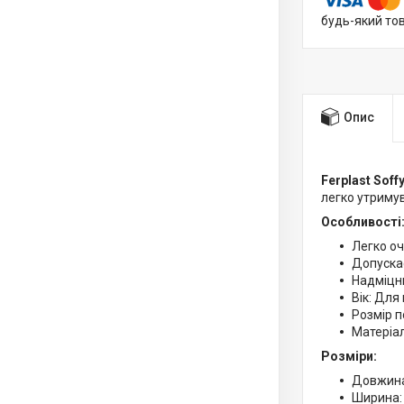
будь-який то
Опис
Ferplast Soffy
легко утримув
Особливості
Легко о
Допускає
Надміцни
Вік: Для 
Розмір п
Матеріа
Розміри:
Довжина
Ширина: