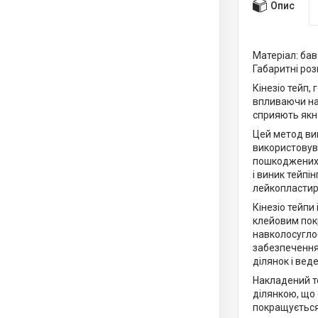
Опис
Матеріал: бав
Габаритні розм
Кінезіо тейп,
впливаючи на 
сприяють як
Цей метод вин
використовува
пошкоджених а
і виник тейпі
лейкопластир
Кінезіо тейпи
клейовим покр
навколосуглоб
забезпечення
ділянок і вед
Накладений те
ділянкою, що
покращується