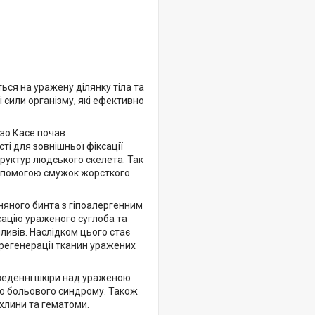
ься на уражену ділянку тіла та
 сили організму, які ефективно
нзо Касе почав
ті для зовнішньої фіксації
труктур людського скелета. Так
 допомогою смужок жорсткого
няного бинта з гіпоалергенним
сацію ураженого суглоба та
пливів. Наслідком цього стає
регенерації тканин уражених
дведенні шкіри над ураженою
ю больового синдрому. Також
хлини та гематоми.