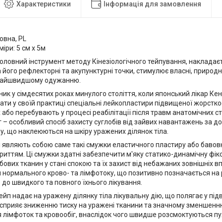
Характеристики
Інформація для замовлення
овна, PL
іри: 5 см х 5м
 головний інструмент методу Кінезіологічного тейпування, накладаєт
його рефлекторні та акупунктурні точки, стимулює власні, природні
найшвидшому одужанню.
ик у сімдесятих роках минулого століття, коли японський лікар Ке
ти у своїй практиці спеціальні лейкопластири підвищеної жорсткос
бо перебувають у процесі реабілітації після травм анатомічних с
нг – особливий спосіб захисту суглобів від зайвих навантажень за
у, що наклеюються на шкіру уражених ділянок тіла.
 і являють собою саме такі смужки еластичного пластиру або бавов
иттям. Ці смужки здатні забезпечити м'яку статико-динамічну фік
ових тканин у стані спокою та їх захист від небажаних зовнішніх в
 нормального крово- та лімфотоку, що позитивно позначається на 
е до швидкого та повного їхнього лікування.
йп надає на уражену ділянку тіла лікувальну дію, що полягає у пі
 сприяє зниженню тиску на уражені тканини та значному зменшенн
 лімфоток та кровообіг, внаслідок чого швидше розсмоктуються пу