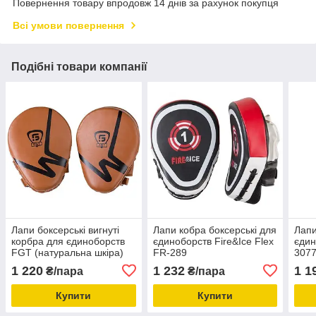
Повернення товару впродовж 14 днів за рахунок покупця
Всі умови повернення
Подібні товари компанії
Лапи боксерські вигнуті
Лапи кобра боксерські для
Лапи
корбра для єдиноборств
єдиноборств Fire&Ice Flex
єдин
FGT (натуральна шкіра)
FR-289
307
розмір 25 х 18 х 5 см
Comb
1 220
1 232
1 1
₴/пара
₴/пара
Купити
Купити