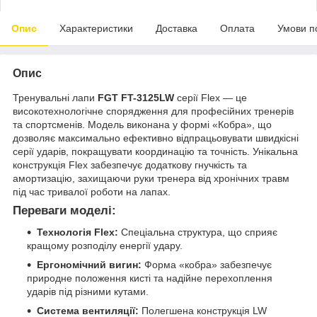
Опис
Характеристики
Доставка
Оплата
Умови п
Опис
Тренувальні лапи
FGT FT-3125LW
серії Flex — це
високотехнологічне спорядження для професійних тренерів
та спортсменів. Модель виконана у формі «Кобра», що
дозволяє максимально ефективно відпрацьовувати швидкісні
серії ударів, покращувати координацію та точність. Унікальна
конструкція Flex забезпечує додаткову гнучкість та
амортизацію, захищаючи руки тренера від хронічних травм
під час тривалої роботи на лапах.
Переваги моделі:
Технологія Flex:
Спеціальна структура, що сприяє
кращому розподілу енергії удару.
Ергономічний вигин:
Форма «кобра» забезпечує
природне положення кисті та надійне перехоплення
ударів під різними кутами.
Система вентиляції:
Полегшена конструкція LW