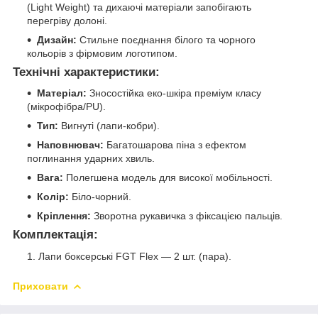
(Light Weight) та дихаючі матеріали запобігають
перегріву долоні.
Дизайн:
Стильне поєднання білого та чорного
кольорів з фірмовим логотипом.
Технічні характеристики:
Матеріал:
Зносостійка еко-шкіра преміум класу
(мікрофібра/PU).
Тип:
Вигнуті (лапи-кобри).
Наповнювач:
Багатошарова піна з ефектом
поглинання ударних хвиль.
Вага:
Полегшена модель для високої мобільності.
Колір:
Біло-чорний.
Кріплення:
Зворотна рукавичка з фіксацією пальців.
Комплектація:
Лапи боксерські FGT Flex — 2 шт. (пара).
Приховати