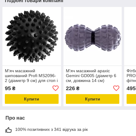
Подібні товари компанії
М'яч масажний
М'яч масажний арахіс
Фітб
шипований Profi MS2096-
Gemini GD005 (діаметр 6
PROF
2 (діаметр 9 см) для стоп і
см, довжина 14 см)
фітн
тіла пластиковий твердий
подвійний Duoball EVA для
фітб
95
226
495
₴
₴
стоп і спини
Купити
Купити
Про нас
100% позитивних з 341 відгука за рік