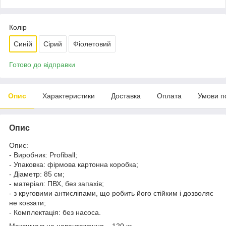
Колір
Синій
Сірий
Фіолетовий
Готово до відправки
Опис
Характеристики
Доставка
Оплата
Умови п
Опис
Опис:
- Виробник: Profiball;
- Упаковка: фірмова картонна коробка;
- Діаметр: 85 см;
- матеріал: ПВХ, без запахів;
- з круговими антисліпами, що робить його стійким і дозволяє
не ковзати;
- Комплектація: без насоса.
Максимальне навантаження – 120 кг