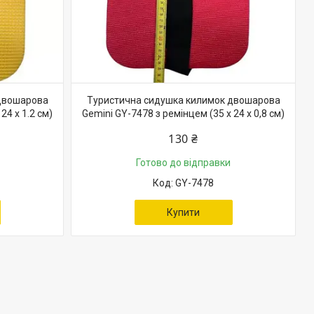
двошарова
Туристична сидушка килимок двошарова
24 х 1.2 см)
Gemini GY-7478 з ремінцем (35 х 24 х 0,8 см)
130 ₴
Готово до відправки
GY-7478
Купити