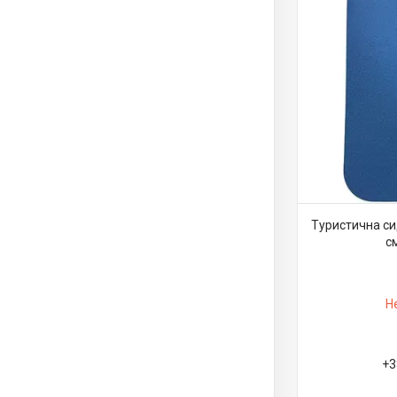
Туристична сид
с
Н
+3