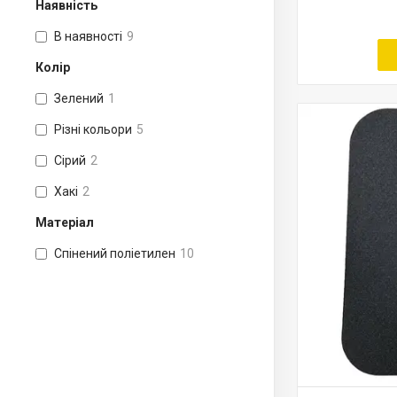
Наявність
В наявності
9
Колір
Зелений
1
Різні кольори
5
Сірий
2
Хакі
2
Матеріал
Спінений поліетилен
10