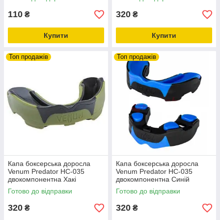
110
320
₴
₴
Купити
Купити
Топ продажів
Топ продажів
Капа боксерська доросла
Капа боксерська доросла
Venum Predator HC-035
Venum Predator HC-035
двокомпонентна Хакі
двокомпонентна Синій
Готово до відправки
Готово до відправки
320
320
₴
₴