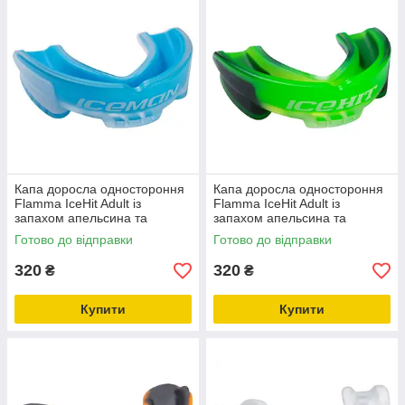
Капа доросла одностороння
Капа доросла одностороння
Flamma IceHit Adult із
Flamma IceHit Adult із
запахом апельсина та
запахом апельсина та
ментолу (11+) Синій
ментолу (11+) Зелений
Готово до відправки
Готово до відправки
320
320
₴
₴
Купити
Купити