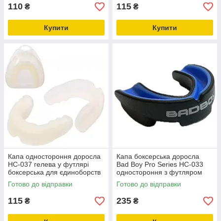
110
115
₴
₴
Купити
Купити
Капа одностороння доросла
Капа боксерська доросла
HC-037 гелева у футлярі
Bad Boy Pro Series HC-033
боксерська для єдиноборств
одностороння з футляром
(вік 11+)
(для боксу, єдиноборств)
Готово до відправки
Готово до відправки
115
235
₴
₴