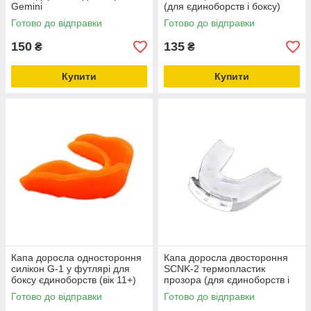
Gemini
(для єдиноборств і боксу)
Готово до відправки
Готово до відправки
150
135
₴
₴
Купити
Купити
Капа доросла одностороння
Капа доросла двостороння
силікон G-1 у футлярі для
SCNK-2 термопластик
боксу єдиноборств (вік 11+)
прозора (для єдиноборств і
боксу)
Готово до відправки
Готово до відправки