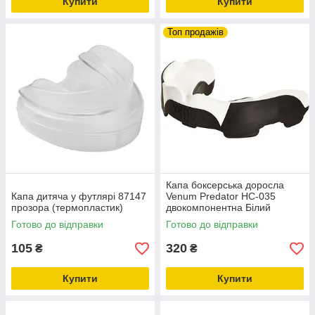
Купити
Купити
Топ продажів
Капа боксерська доросла
Капа дитяча у футлярі 87147
Venum Predator HC-035
прозора (термопластик)
двокомпонентна Білий
Готово до відправки
Готово до відправки
105
320
₴
₴
Купити
Купити