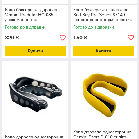
Капа боксерська доросла
Капа боксерська підліткова
Venum Predator HC-035
Bad Boy Pro Series 87149
двокомпонентна
одностороння термопластик
(вік 11+)
Готово до відправки
Готово до відправки
320
150
₴
₴
Купити
Купити
Капа доросла одностороння
Капа доросла одностороння
Gemini Sport G-010 силікон