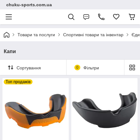
chuku-sports.com.ua
Товари та послуги
Спортивні товари та інвентар
Єди
Капи
Сортування
0
Фільтри
Топ продажів