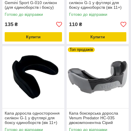
Gemini Sport G-010 силікон
силікон G-1 у футлярі для
(для єдиноборств і боксу)
боксу єдиноборств (вік 11+)
Прозорий
Синій
Готово до відправки
Готово до відправки
135
110
₴
₴
Купити
Купити
Топ продажів
Капа доросла одностороння
Капа боксерська доросла
силікон G-1 у футлярі для
Venum Predator HC-035
боксу єдиноборств (вік 11+)
двокомпонентна Сірий
Чорний
Готово до відправки
Готово до відправки