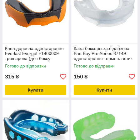
Капа доросла одностороння
Капа боксерська підліткова
Everlast Evergel E1400009
Bad Boy Pro Series 87149
тришарова (для боксу
одностороння термопластик
єдиноборств) Чорно-
(вікон 11+) Прозорий
Готово до відправки
Готово до відправки
жовтогарячий
315
150
₴
₴
Купити
Купити