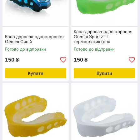
Капа доросла одностороння
Капа доросла одностороння
Gemini Sport ZTT
Gemini Синій
термоплатик (для
єдиноборств і боксу) Зелений
Готово до відправки
Готово до відправки
150
150
₴
₴
Купити
Купити