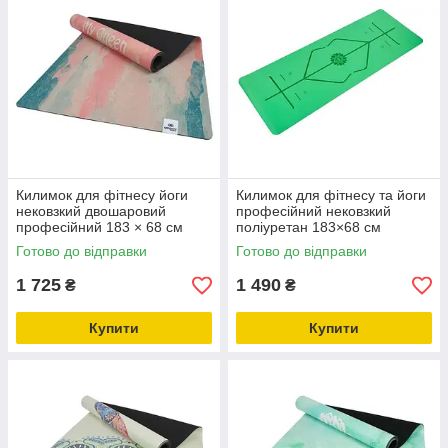
Килимок для фітнесу йоги
Килимок для фітнесу та йоги
нековзкий двошаровий
професійний нековзкий
професійний 183 × 68 см
поліуретан 183×68 см
товщина 4 мм льон каучук
товщина 5 мм
Готово до відправки
Готово до відправки
Gemini Pro JFY-0705
1 725
1 490
₴
₴
Купити
Купити