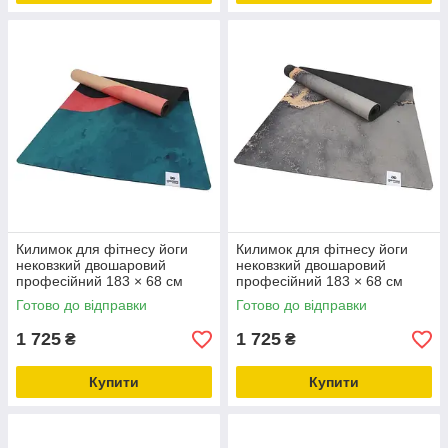
Килимок для фітнесу йоги
Килимок для фітнесу йоги
нековзкий двошаровий
нековзкий двошаровий
професійний 183 × 68 см
професійний 183 × 68 см
товщина 4 мм льон каучук
товщина 4 мм льон каучук
Готово до відправки
Готово до відправки
Gemini Pro JFY-0703
Gemini Pro JFY-0704
1 725
1 725
₴
₴
Купити
Купити