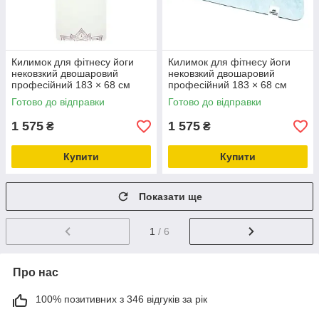
Килимок для фітнесу йоги
Килимок для фітнесу йоги
нековзкий двошаровий
нековзкий двошаровий
професійний 183 × 68 см
професійний 183 × 68 см
товщина 4 мм каучук замша
товщина 4 мм каучук замша
Готово до відправки
Готово до відправки
Gemini Sport PSY-0890L
Gemini Sport PSY-0890P
1 575
1 575
₴
₴
Купити
Купити
Показати ще
1
/ 6
Про нас
100% позитивних з 346 відгуків за рік