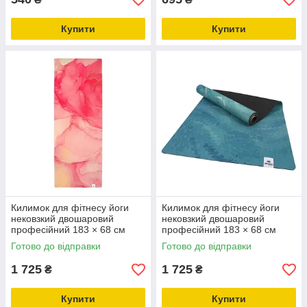
Купити
Купити
Килимок для фітнесу йоги
Килимок для фітнесу йоги
нековзкий двошаровий
нековзкий двошаровий
професійний 183 × 68 см
професійний 183 × 68 см
товщина 4 мм льон каучук
товщина 4 мм льон каучук
Готово до відправки
Готово до відправки
Gemini Pro JFY-0701
Gemini Pro JFY-0702
1 725
1 725
₴
₴
Купити
Купити