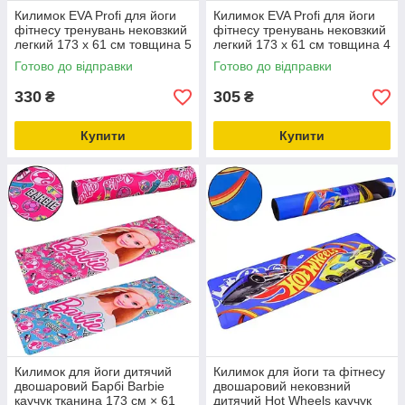
Килимок EVA Profi для йоги
Килимок EVA Profi для йоги
фітнесу тренувань нековзкий
фітнесу тренувань нековзкий
легкий 173 х 61 см товщина 5
легкий 173 х 61 см товщина 4
мм
мм
Готово до відправки
Готово до відправки
330
305
₴
₴
Купити
Купити
Килимок для йоги дитячий
Килимок для йоги та фітнесу
двошаровий Барбі Barbie
двошаровий нековзний
каучук тканина 173 см × 61
дитячий Hot Wheels каучук