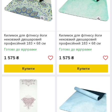
Килимок для фітнесу йоги
Килимок для фітнесу йоги
нековзкий двошаровий
нековзкий двошаровий
професійний 183 × 68 см
професійний 183 × 68 см
товщина 4 мм каучук замша
товщина 4 мм каучук замша
Готово до відправки
Готово до відправки
Gemini Sport PSY-0890G
Gemini Sport PSY-0890GR
1 575
1 575
₴
₴
Купити
Купити