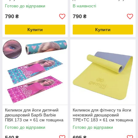
см товщина 6 мм
тканина 173 см × 61 см
Готово до відправки
В наявності
товщина 6 мм
790
790
₴
₴
Купити
Купити
Килимок для йоги дитячий
Килимок для фітнесу та йоги
двошаровий Барбі Barbie
нековзкий двошаровий
ПВХ 173 см × 61 см товщина
TPE+TC 183 × 61 см товщина
6 мм
6 мм Gemini Sport
Готово до відправки
Готово до відправки
540
695
₴
₴