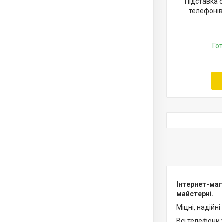
Підставка 
телефонів
Го
Інтернет-маг
майстерні.
Міцні, надійн
Всі телефони 