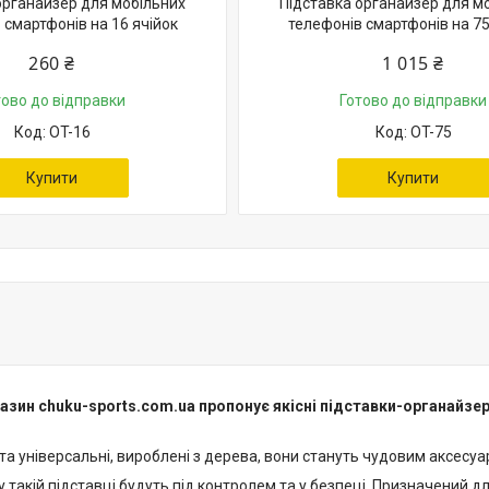
органайзер для мобільних
Підставка органайзер для м
 смартфонів на 16 ячійок
телефонів смартфонів на 75
260 ₴
1 015 ₴
тово до відправки
Готово до відправки
OT-16
OT-75
Купити
Купити
азин chuku-sports.com.ua пропонує якісні підставки-органайзер
і та універсальні, вироблені з дерева, вони стануть чудовим аксесу
у такій підставці будуть під контролем та у безпеці. Призначений дл