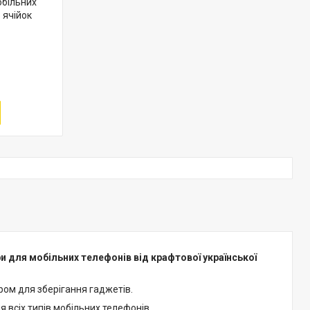
обільних
 ячійок
и для мобільних телефонів від крафтової української
аром для зберігання гаджетів.
я всіх типів мобільних телефонів.