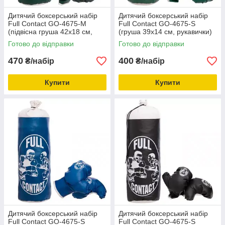
Дитячий боксерський набір
Дитячий боксерський набір
Full Contact GO-4675-М
Full Contact GO-4675-S
(підвісна груша 42х18 см,
(груша 39х14 см, рукавички)
рукавички) розмір М, вік 5-7
розмір S, вік 3-7 років
Готово до відправки
Готово до відправки
років
470
400
₴/набір
₴/набір
Купити
Купити
Дитячий боксерський набір
Дитячий боксерський набір
Full Contact GO-4675-S
Full Contact GO-4675-S