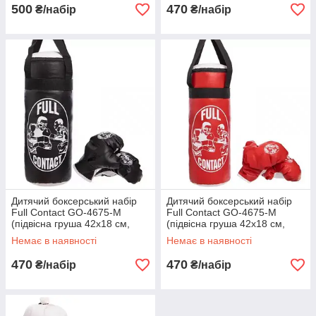
500
470
₴/набір
₴/набір
Дитячий боксерський набір
Дитячий боксерський набір
Full Contact GO-4675-М
Full Contact GO-4675-М
(підвісна груша 42х18 см,
(підвісна груша 42х18 см,
рукавички) розмір М, вік 5-7
рукавички) розмір М, вік 5-7
Немає в наявності
Немає в наявності
років Чорний
років Червоний
470
470
₴/набір
₴/набір