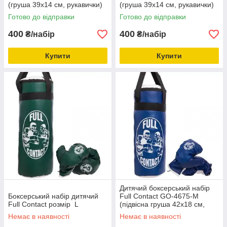
(груша 39х14 см, рукавички)
(груша 39х14 см, рукавички)
розмір S, вік 3-7 років Синій
розмір S, вік 3-7 років Чорний
Готово до відправки
Готово до відправки
400
400
₴/набір
₴/набір
Купити
Купити
Дитячий боксерський набір
Боксерський набір дитячий
Full Contact GO-4675-М
Full Contact розмір L
(підвісна груша 42х18 см,
рукавички) розмір М, вік 5-7
Немає в наявності
Немає в наявності
років Синій